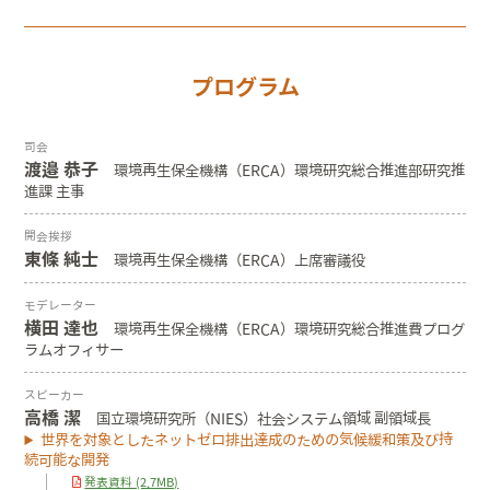
プログラム
司会
渡邉 恭子
環境再生保全機構（ERCA）環境研究総合推進部研究推
進課 主事
開会挨拶
東條 純士
環境再生保全機構（ERCA）上席審議役
モデレーター
横田 達也
環境再生保全機構（ERCA）環境研究総合推進費プログ
ラムオフィサー
スピーカー
高橋 潔
国立環境研究所（NIES）社会システム領域 副領域長
世界を対象としたネットゼロ排出達成のための気候緩和策及び持
続可能な開発
発表資料 (2.7MB)