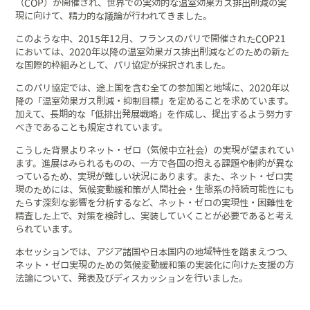
（COP）が開催され、世界での実効的な温室効果ガス排出削減の実
現に向けて、精力的な議論が行われてきました。
このような中、2015年12月、フランスのパリで開催されたCOP21
においては、2020年以降の温室効果ガス排出削減などのための新た
な国際的枠組みとして、パリ協定が採択されました。
このパリ協定では、途上国を含む全ての参加国と地域に、2020年以
降の「温室効果ガス削減・抑制目標」を定めることを求めています。
加えて、長期的な「低排出発展戦略」を作成し、提出するよう努力す
べきであることも規定されています。
こうした背景よりネット・ゼロ（気候中立社会）の実現が望まれてい
ます。進展はみられるものの、一方で各国の抱える課題や制約が異な
っているため、実現が難しい状況にあります。また、ネット・ゼロ実
現のためには、気候変動緩和策が人間社会・生態系の持続可能性にも
たらす深刻な影響を分析するなど、ネット・ゼロの実現性・困難性を
精査した上で、対策を検討し、実装していくことが必要であると考え
られています。
本セッションでは、アジア諸国や日本国内の地域特性を踏まえつつ、
ネット・ゼロ実現のための気候変動緩和策の実装化に向けた支援の方
法論について、発表及びディスカッションを行いました。