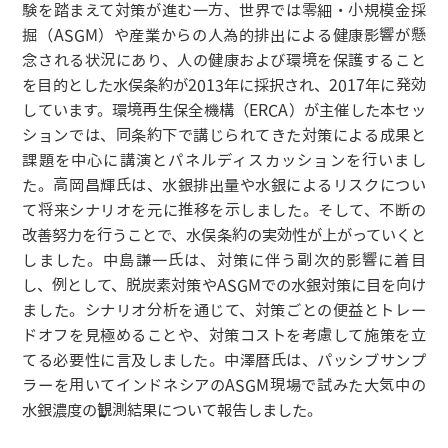
験を踏まえて対策が進む一方、世界では零細・小規模金採
掘（ASGM）や産業からの人為的排出による健康影響が懸
念される状況にあり、人の健康および環境を保護すること
を目的とした水俣条約が2013年に採択され、2017年に発効
しています。環境再生保全機構（ERCA）が主催した本セッ
ションでは、同条約下で講じられてきた対策による成果と
課題を中心に講演とパネルディスカッションを行いまし
た。高岡昌輝氏は、水銀排出量や水銀によるリスクについ
て将来シナリオを元に推移を示しました。そして、不断の
改善努力を行うことで、水俣条約の実効性が上がっていくと
しました。中島謙一氏は、対策に伴う副次的影響に着目
し、例として、脱炭素対策やASGMでの水銀対策に目を向け
ました。シナリオ分析を通じて、対策ごとの便益とトレー
ドオフを見極めることや、対策コストを考慮して施策を立
てる必要性に言及しました。中澤暦氏は、パッシブサンプ
ラーを用いてインドネシアのASGM現場で試みた大気中の
水銀濃度の観測結果について報告しました。