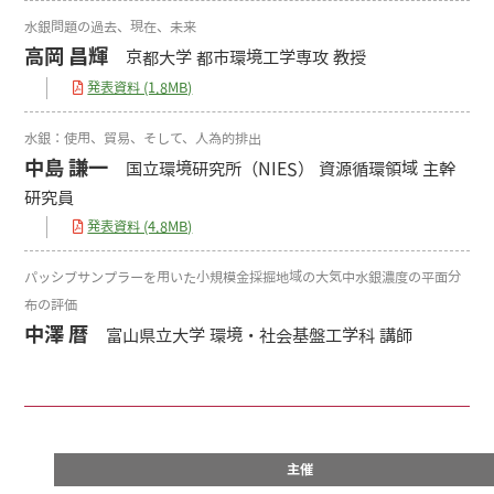
水銀問題の過去、現在、未来
高岡 昌輝
京都大学 都市環境工学専攻 教授
発表資料 (1.8MB)
水銀：使用、貿易、そして、人為的排出
中島 謙一
国立環境研究所（NIES） 資源循環領域 主幹
研究員
発表資料 (4.8MB)
パッシブサンプラーを用いた小規模金採掘地域の大気中水銀濃度の平面分
布の評価
中澤 暦
富山県立大学 環境・社会基盤工学科 講師
主催