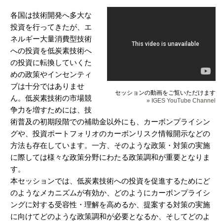
各国は技術開発へ多大な
投資を行ってきたが、エ
ネルギー大量消費型技術
への投資を低炭素技術へ
の投資に転換していくた
めの政策やインセンティ
ブは十分ではありませ
セッションの動画をご覧いただけます
ん。低炭素技術の市場競
» IGES YouTube Channel
争力を増すためには、技
術普及の初期段階での補助金以外にも、カーボンプライシン
グや、投資ポートフォリオのカーボンリスク情報開示などの
方法も存在しています。一方、そのような政策・対策の実施
に際しては様々な政策分野にわたる政策調和が重要となりま
す。
本セッションでは、低炭素技術への投資を促進するためにど
のようなメカニズムが有効か、どのようにカーボンプライシ
ングに対する受容性・理解を高めるか、提案する対策の実施
に向けてどのような政策調和が必要となるか、そしてどのよ