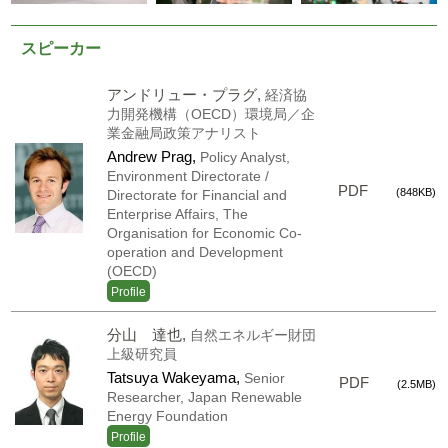
スピーカー
アンドリュー・プラグ,
経済協
力開発機構（OECD）環境局／企
業金融局政策アナリスト
Andrew Prag,
Policy Analyst,
Environment Directorate /
PDF
(848KB)
Directorate for Financial and
Enterprise Affairs, The
Organisation for Economic Co-
operation and Development
(OECD)
Profile
分山 達也,
自然エネルギー財団
上級研究員
Tatsuya Wakeyama,
Senior
PDF
(2.5MB)
Researcher, Japan Renewable
Energy Foundation
Profile