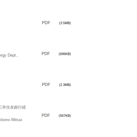
PDF
(3.5MB)
PDF
(696KB)
rgy Dept.,
PDF
(2.3MB)
三井住友銀行経
PDF
(567KB)
itomo Mitsui