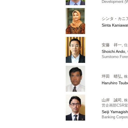
Development 
シンタ・カニ
Sinta Kaniawat
安藤 祥一,
住
Shoichi Ando,
Sumitomo Forest
坪田 晴弘,
株
Haruhiro Tsub
山岸 誠司,
株
営企画部CSR
Seiji Yamagish
Banking Corpor