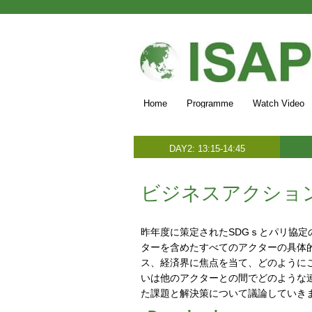
Home
Programme
Watch Video
DAY2: 13:15-14:45
ビジネスアクショ
昨年度に策定されたSDGｓとパリ協
ターを含めたすべてのアクターの具体
ス、経済界に焦点を当て、どのように
いは他のアクターとの間でどのような
た課題と解決策について議論していき