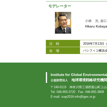
モデレーター
小林 光,
慶応
Hikaru Kobaya
日 時
2016年7月13日（水
会 場
パシフィコ横浜会
Institute for Global Environmenta
地球環境戦略研究機関 IS
公益財団法人
〒240-0115 神奈川県三浦郡葉山町上山口2
Tel: 046-855-3720 Fax: 046-855-3809
E-mail:
isap2016-info@iges.or.jp