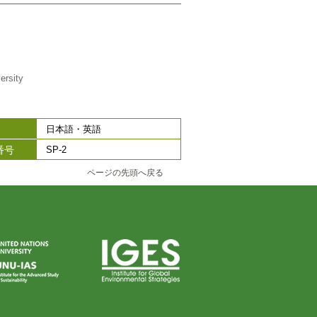
ersity
日本語・英語
番号
SP-2
ページの先頭へ戻る