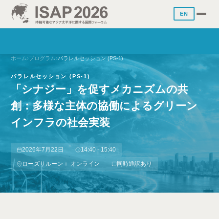
EN
ホーム
›
プログラム
›
パラレルセッション (PS-1)
パラレルセッション (PS-1)
「シナジー」を促すメカニズムの共
創：多様な主体の協働によるグリーン
インフラの社会実装
2026年7月22日
14:40 - 15:40
ローズサルーン＋ オンライン
同時通訳あり