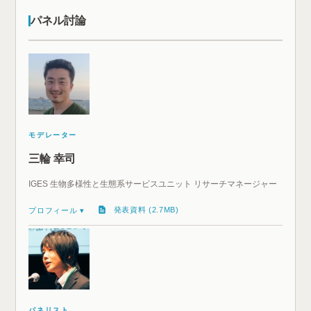
パネル討論
モデレーター
三輪 幸司
IGES 生物多様性と生態系サービスユニット リサーチマネージャー
発表資料 (2.7MB)
プロフィール ▾
パネリスト