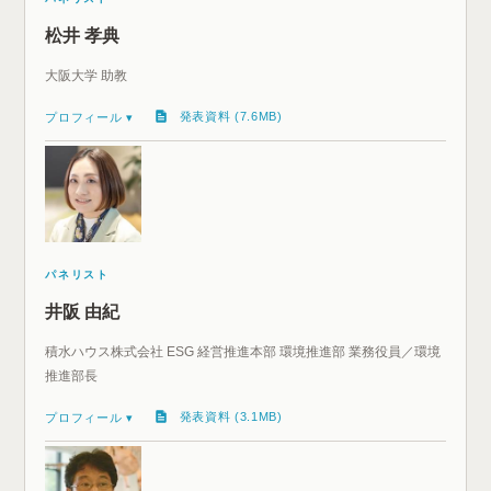
松井 孝典
大阪大学 助教
発表資料 (7.6MB)
プロフィール ▾
パネリスト
井阪 由紀
積水ハウス株式会社 ESG 経営推進本部 環境推進部 業務役員／環境
推進部長
発表資料 (3.1MB)
プロフィール ▾