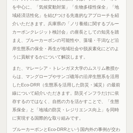
を中心に、「気候変動対策」「生物多様性保全」「地
域経済活性化」を結びつける先進的なアプローチを紹
介いただきます。兵庫県の「ノリ養殖に関するブルー
カーボンクレジット検討会」の座長としての知見を踏
まえ、ブルーカーボンの可能性や、藻場・干潟など沿
岸生態系の保全・再生が地域社会や脱炭素化にどのよ
うに貢献するかについて解説します。
また、マレーシア・トレンガヌ大学のムスリム教授か
らは、マングローブやサンゴ礁等の沿岸生態系を活用
したEco-DRR（生態系を活用した防災・減災）の最前
線について紹介いただきます。防災インフラだけに依
存するのではなく、自然の力を活かすことで、「生態
系保全」と「地域の防災・レジリエンス向上」を同時
に実現する国際的な取り組みです。
ブルーカーボンとEco-DRRという国内外の事例が交わ