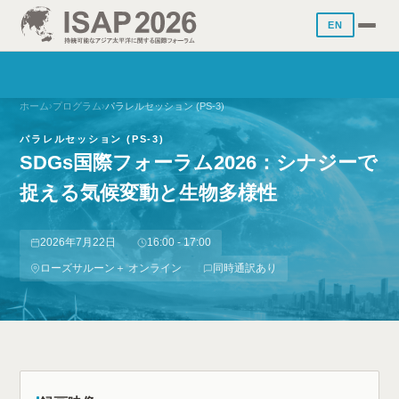
EN
ホーム
›
プログラム
›
パラレルセッション (PS-3)
パラレルセッション (PS-3)
SDGs国際フォーラム2026：シナジーで
捉える気候変動と生物多様性
2026年7月22日
16:00 - 17:00
ローズサルーン＋ オンライン
同時通訳あり