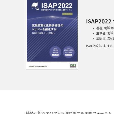
ISAP20
著者: 地球
主催者: 地
出版日: 202
ISAP2022に
持続可能なアジア太平洋に関する国際フォーラム（Internati