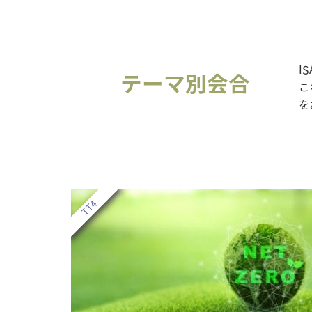
I
テーマ別会合
こ
を