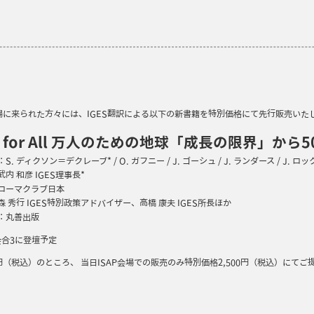
場に来られた方々には、IGES翻訳による以下の新書籍を特別価格にて先行販売いた
th for All 万人のための地球「成長の限界」
S. ディクソン＝デクレーブ* / O. ガフニー / J. ゴーシュ / J. ランダース / J. ロ
内 和彦 IGES理事長*
ローマクラブ日本
 秀行 IGES特別政策アドバイザー、高橋 康夫 IGES所長ほか
：丸善出版
会合3に登壇予定
40円（税込）のところ、 当日ISAP会場での販売のみ特別価格2,500円（税込）
）