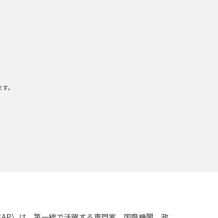
ます。
acific: ISAP）は、第一線で活躍する専門家、国際機関、政