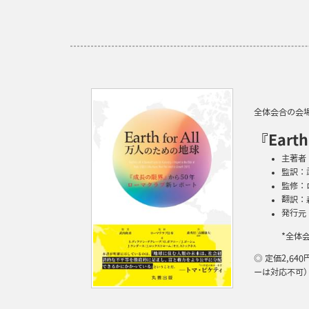
全体会合の会
『Ear
主著者：
監訳：武
監修：
翻訳：森
発行元
*全体
◎ 定価2,6
ーは対応不可